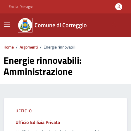
Vai ai contenuti
Vai al footer
Emilia-Romagna
Comune di Correggio
Home
/
Argomenti
/
Energie rinnovabili
Energie rinnovabili:
Amministrazione
UFFICIO
Ufficio Edilizia Privata