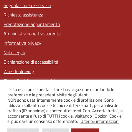
Segnalazione disservizio
Richiesta assistenza
Prenotazione appuntamento
Amministrazione trasparente
Informativa privacy
Note legali
Dichiarazione di accessibilità
Whistleblowing
Piano di miglioramento del sito
Il sito usa cookie per facilitare la navigazione ricordando le
preferenze e le precedenti visite degli utenti.
NON sono usati internamente cookie di profilazione. Sono
SEGUICI SU
utilizzati soltanto cookie tecnici e di terze parti, per analisi del
traffico (IP anonimo) e contenuti esterni. Con "Accetta tutto", si
Facebook
Twitter
Youtube
Instagram
acconsente all'uso di TUTTI i cookie. Visitando "Opzioni Cookie"
si può dare un consenso differenziato.
Ulteriori informazioni