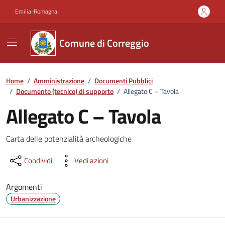
Vai ai contenuti
Vai al footer
Emilia-Romagna
Comune di Correggio
Home
/
Amministrazione
/
Documenti Pubblici
/
Documento (tecnico) di supporto
/
Allegato C – Tavola
Allegato C – Tavola
Dettagli del documento
Carta delle potenzialità archeologiche
Condividi
Vedi azioni
Argomenti
Urbanizzazione