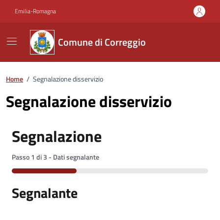
Vai ai contenuti
Vai al footer
Emilia-Romagna
Comune di Correggio
Home
/
Segnalazione disservizio
Segnalazione disservizio
Segnalazione
Passo
1
di
3
- Dati segnalante
33%
Segnalante