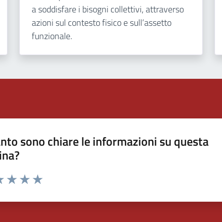
a soddisfare i bisogni collettivi, attraverso
azioni sul contesto fisico e sull’assetto
funzionale.
nto sono chiare le informazioni su questa
ina?
a 1 stelle su 5
luta 2 stelle su 5
Valuta 3 stelle su 5
Valuta 4 stelle su 5
Valuta 5 stelle su 5