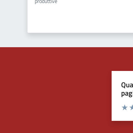
produttive
Qua
pag
Valut
Va