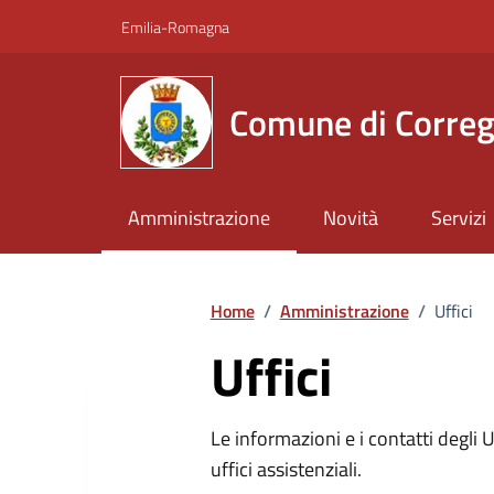
Vai ai contenuti
Vai al footer
Emilia-Romagna
Comune di Correg
Amministrazione
Novità
Servizi
Home
/
Amministrazione
/
Uffici
Uffici
Le informazioni e i contatti degli Uff
uffici assistenziali.