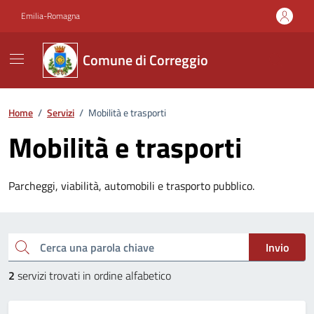
Vai ai contenuti
Vai al footer
Emilia-Romagna
Comune di Correggio
Home
/
Servizi
/
Mobilità e trasporti
Mobilità e trasporti
Parcheggi, viabilità, automobili e trasporto pubblico.
Esplora tutti i servizi
Cerca una parola chiave
Invio
2
servizi trovati in ordine alfabetico