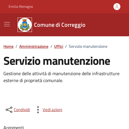
Vai ai contenuti
Vai al footer
Emilia-Romagna
Comune di Correggio
Home
/
Amministrazione
/
Uffici
/
Servizio manutenzione
Servizio manutenzione
Gestione delle attività di manutenzione delle infrastrutture
esterne di proprietà comunale.
Condividi
Vedi azioni
Argomenti