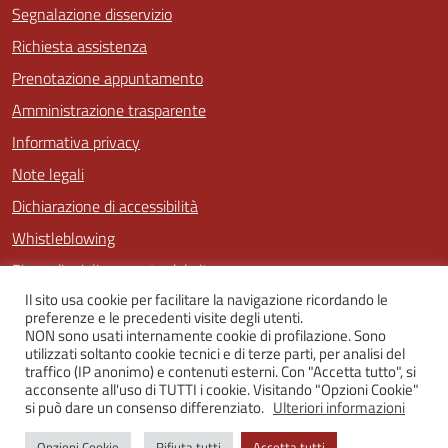
Segnalazione disservizio
Richiesta assistenza
Prenotazione appuntamento
Amministrazione trasparente
Informativa privacy
Note legali
Dichiarazione di accessibilità
Whistleblowing
Piano di miglioramento del sito
Il sito usa cookie per facilitare la navigazione ricordando le
preferenze e le precedenti visite degli utenti.
NON sono usati internamente cookie di profilazione. Sono
SEGUICI SU
utilizzati soltanto cookie tecnici e di terze parti, per analisi del
traffico (IP anonimo) e contenuti esterni. Con "Accetta tutto", si
Facebook
Twitter
Youtube
Instagram
acconsente all'uso di TUTTI i cookie. Visitando "Opzioni Cookie"
si può dare un consenso differenziato.
Ulteriori informazioni
Opzioni Cookie
Rifiuta tutti
Accetta tutti