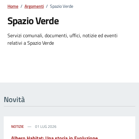
Home
/
Argomenti
/
Spazio Verde
Spazio Verde
Dettagli dell'argomento
Servizi comunali, documenti, uffici, notizie ed eventi
relativi a Spazio Verde
Novità
NOTIZIE
01 LUG 2026
Albero Habitat: Una storia in Evoluzione