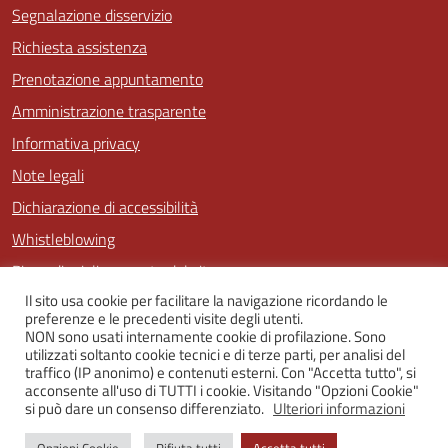
Segnalazione disservizio
Richiesta assistenza
Prenotazione appuntamento
Amministrazione trasparente
Informativa privacy
Note legali
Dichiarazione di accessibilità
Whistleblowing
Piano di miglioramento del sito
Il sito usa cookie per facilitare la navigazione ricordando le
preferenze e le precedenti visite degli utenti.
NON sono usati internamente cookie di profilazione. Sono
SEGUICI SU
utilizzati soltanto cookie tecnici e di terze parti, per analisi del
traffico (IP anonimo) e contenuti esterni. Con "Accetta tutto", si
Facebook
Twitter
Youtube
Instagram
acconsente all'uso di TUTTI i cookie. Visitando "Opzioni Cookie"
si può dare un consenso differenziato.
Ulteriori informazioni