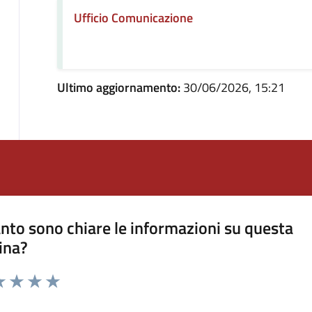
Ufficio Comunicazione
Ultimo aggiornamento:
30/06/2026, 15:21
nto sono chiare le informazioni su questa
ina?
a 1 stelle su 5
luta 2 stelle su 5
Valuta 3 stelle su 5
Valuta 4 stelle su 5
Valuta 5 stelle su 5