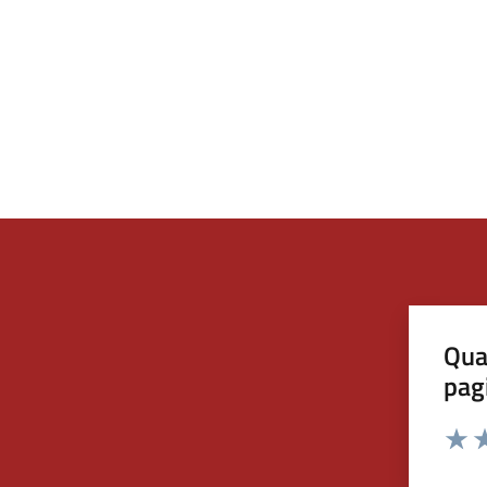
Qua
pag
Valut
Va