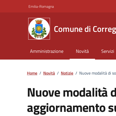
Vai ai contenuti
Vai al footer
Emilia-Romagna
Comune di Correg
Amministrazione
Novità
Servizi
Home
/
Novità
/
Notizie
/
Nuove modalità di so
Nuove modalità di
aggiornamento su