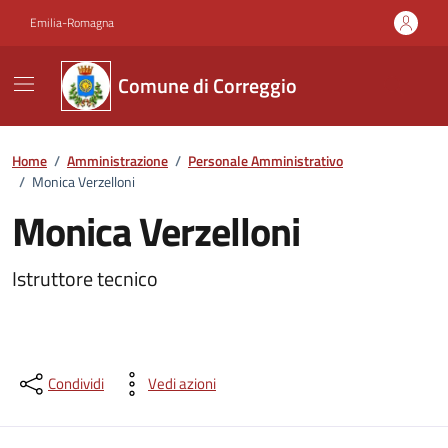
Vai ai contenuti
Vai al footer
Emilia-Romagna
Comune di Correggio
Home
/
Amministrazione
/
Personale Amministrativo
/
Monica Verzelloni
Monica Verzelloni
Istruttore tecnico
Condividi
Vedi azioni