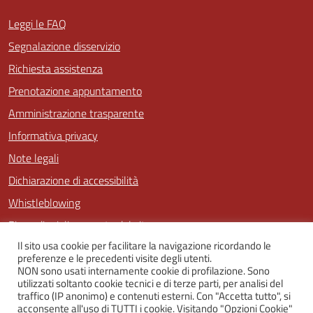
Leggi le FAQ
Segnalazione disservizio
Richiesta assistenza
Prenotazione appuntamento
Amministrazione trasparente
Informativa privacy
Note legali
Dichiarazione di accessibilità
Whistleblowing
Piano di miglioramento del sito
Il sito usa cookie per facilitare la navigazione ricordando le
preferenze e le precedenti visite degli utenti.
NON sono usati internamente cookie di profilazione. Sono
SEGUICI SU
utilizzati soltanto cookie tecnici e di terze parti, per analisi del
traffico (IP anonimo) e contenuti esterni. Con "Accetta tutto", si
Facebook
Twitter
Youtube
Instagram
acconsente all'uso di TUTTI i cookie. Visitando "Opzioni Cookie"