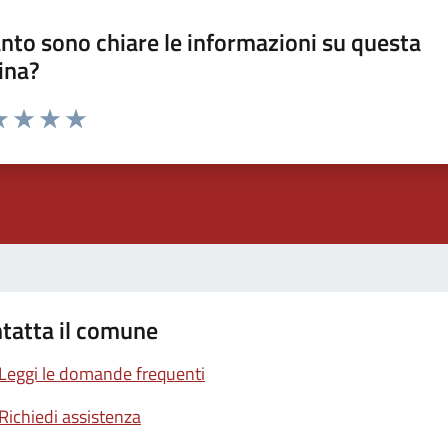
nto sono chiare le informazioni su questa
ina?
a 1 stelle su 5
luta 2 stelle su 5
Valuta 3 stelle su 5
Valuta 4 stelle su 5
Valuta 5 stelle su 5
tatta il comune
Leggi le domande frequenti
Richiedi assistenza