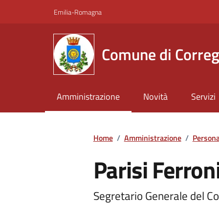
Vai ai contenuti
Vai al footer
Emilia-Romagna
Comune di Correg
Amministrazione
Novità
Servizi
Home
/
Amministrazione
/
Persona
Parisi Ferron
Segretario Generale del C