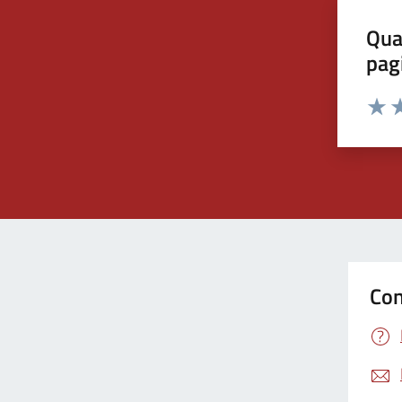
Qua
pag
Valut
Va
Con