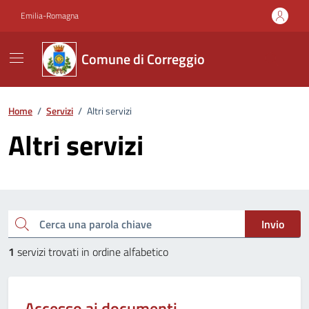
Vai ai contenuti
Vai al footer
Emilia-Romagna
Comune di Correggio
Home
/
Servizi
/
Altri servizi
Altri servizi
Esplora tutti i servizi
Cerca una parola chiave
Invio
1
servizi trovati in ordine alfabetico
Accesso ai documenti