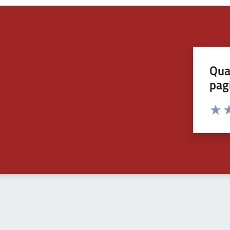
Qua
pag
Valut
Va