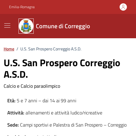
Vai ai contenuti
Vai al footer
Emilia-Romagna
Comune di Correggio
Home
/
U.S. San Prospero Correggio A.S.D.
U.S. San Prospero Correggio
A.S.D.
Calcio e Calcio paraolimpico
Età:
5 e 7 anni – dai 14 ai 99 anni
Attività:
allenamenti e attività ludico/ricreative
Sede:
Campi sportivi e Palestra di San Prospero – Correggio