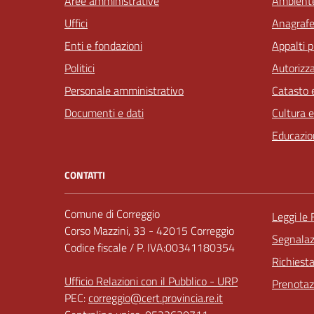
Aree amministrative
Ambient
Uffici
Anagrafe 
Enti e fondazioni
Appalti p
Politici
Autorizza
Personale amministrativo
Catasto e
Documenti e dati
Cultura 
Educazio
CONTATTI
Comune di Correggio
Leggi le
Corso Mazzini, 33 - 42015 Correggio
Segnalazi
Codice fiscale / P. IVA:00341180354
Richiest
Ufficio Relazioni con il Pubblico - URP
Prenota
PEC:
correggio@cert.provincia.re.it