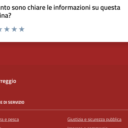
nto sono chiare le informazioni su questa
ina?
a 1 stelle su 5
luta 2 stelle su 5
Valuta 3 stelle su 5
Valuta 4 stelle su 5
Valuta 5 stelle su 5
rreggio
E DI SERVIZIO
ra e pesca
Giustizia e sicurezza pubblica