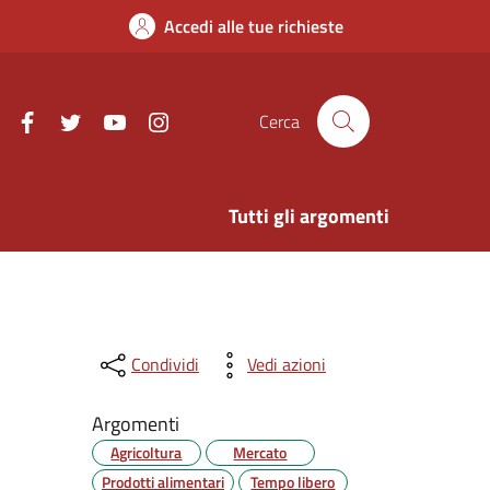
Accedi alle tue richieste
Facebook
Twitter
Youtube
Instagram
Cerca
Tutti gli argomenti
Condividi
Vedi azioni
Argomenti
Agricoltura
Mercato
Prodotti alimentari
Tempo libero