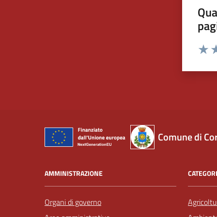
Qua
pag
Valut
Va
Comune di Co
AMMINISTRAZIONE
CATEGORI
Organi di governo
Agricoltu