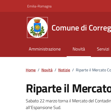
Vai ai contenuti
Vai al footer
Emilia-Romagna
Comune di Correg
Amministrazione
Novità
Servizi
Home
/
Novità
/
Notizie
/
Riparte il Mercato C
Riparte il Mercat
Dettagli della notizi
Sabato 22 marzo torna il Mercato del Contadino
all'Espansione Sud.