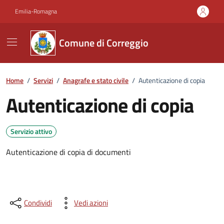
Vai ai contenuti
Vai al footer
Emilia-Romagna
Comune di Correggio
Home
/
Servizi
/
Anagrafe e stato civile
/
Autenticazione di copia
Autenticazione di copia
Servizio attivo
Autenticazione di copia di documenti
Condividi
Vedi azioni