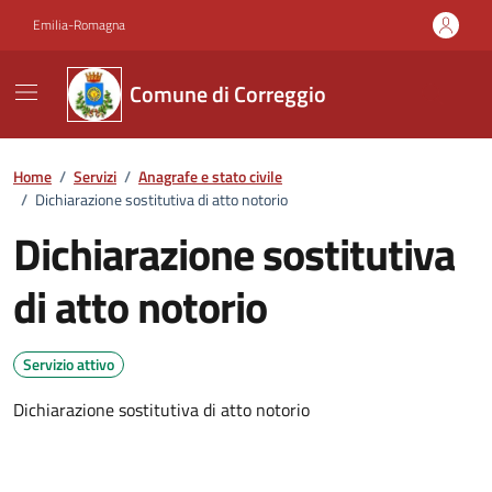
Vai ai contenuti
Vai al footer
Emilia-Romagna
Comune di Correggio
Home
/
Servizi
/
Anagrafe e stato civile
/
Dichiarazione sostitutiva di atto notorio
Dichiarazione sostitutiva
di atto notorio
Servizio attivo
Dichiarazione sostitutiva di atto notorio