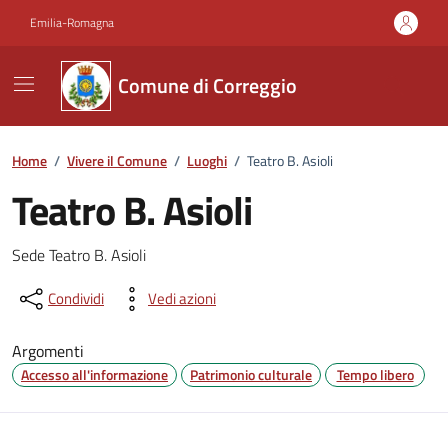
Vai ai contenuti
Vai al footer
Emilia-Romagna
Comune di Correggio
Home
/
Vivere il Comune
/
Luoghi
/
Teatro B. Asioli
Teatro B. Asioli
Descrizione
Sede Teatro B. Asioli
Condividi
Vedi azioni
Argomenti
Accesso all'informazione
Patrimonio culturale
Tempo libero