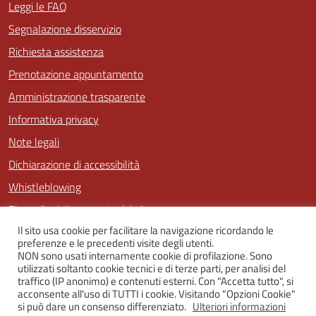
Leggi le FAQ
Segnalazione disservizio
Richiesta assistenza
Prenotazione appuntamento
Amministrazione trasparente
Informativa privacy
Note legali
Dichiarazione di accessibilità
Whistleblowing
Piano di miglioramento del sito
Il sito usa cookie per facilitare la navigazione ricordando le
preferenze e le precedenti visite degli utenti.
NON sono usati internamente cookie di profilazione. Sono
SEGUICI SU
utilizzati soltanto cookie tecnici e di terze parti, per analisi del
traffico (IP anonimo) e contenuti esterni. Con "Accetta tutto", si
Facebook
Twitter
Youtube
Instagram
acconsente all'uso di TUTTI i cookie. Visitando "Opzioni Cookie"
si può dare un consenso differenziato.
Ulteriori informazioni