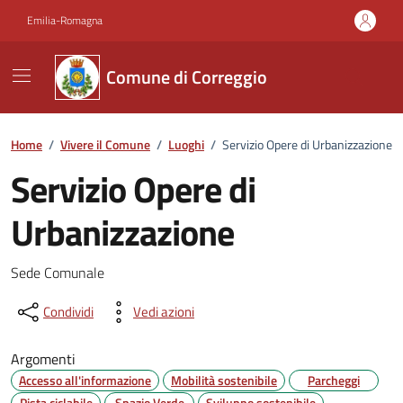
Vai ai contenuti
Vai al footer
Emilia-Romagna
Comune di Correggio
Home
/
Vivere il Comune
/
Luoghi
/
Servizio Opere di Urbanizzazione
Servizio Opere di
Urbanizzazione
Descrizione
Sede Comunale
Condividi
Vedi azioni
Argomenti
Accesso all'informazione
Mobilità sostenibile
Parcheggi
Pista ciclabile
Spazio Verde
Sviluppo sostenibile